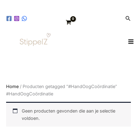
Ga
naar
Zoe
de
inhoud
Home
/ Producten getagged “#HandOogCoördinatie”
#HandOogCoördinatie
Geen producten gevonden die aan je selectie
voldoen.