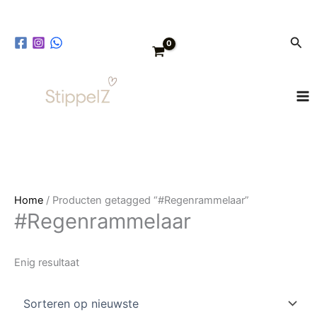
Ga
naar
Zoe
de
inhoud
Home
/ Producten getagged “#Regenrammelaar”
#Regenrammelaar
Enig resultaat