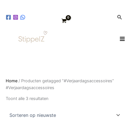
Ga
Gesorteerd
naar
op
Zoe
de
nieuwste
inhoud
Home
/ Producten getagged “#Verjaardagsaccessoires”
#Verjaardagsaccessoires
Toont alle 3 resultaten