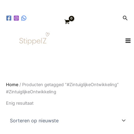
Ga
naar
Zoe
de
inhoud
Home
/ Producten getagged “#ZintuiglijkeOntwikkeling”
#ZintuiglijkeOntwikkeling
Enig resultaat