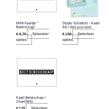
MINI Kaartje ”
Studio Schatkist – Kaart
Beterschap”
A6 | dad you rock!
Selecteer
Selecteer
€
0,70
€
1,50
opties
opties
Kaart Beterschap (
Zwart/Wit)
Selecteer
€
1,25