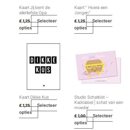
Kaart Jij bent de
Kaart ” Hoera een
allerliefste Opa
Jongen”
Selecteer
Selecteer
€
1,25
€
1,25
opties
opties
Kaart Dikke Kus
Studio Schatkist –
Kadolabel | schat van een
Selecteer
€
1,25
moeder
opties
Selecteer
€
1,00
opties