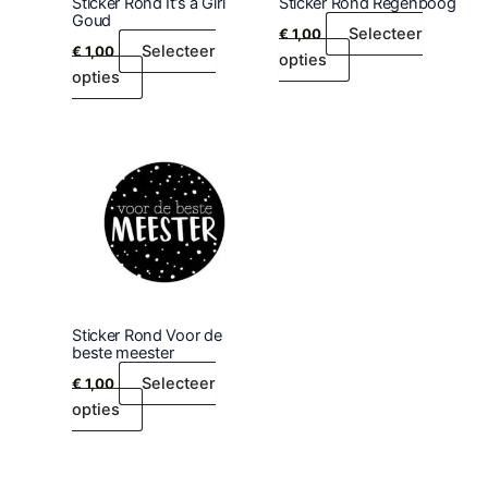
Sticker Rond It’s a Girl
Sticker Rond Regenboog
Goud
Selecteer
€
1,00
Selecteer
€
1,00
opties
opties
Sticker Rond Voor de
beste meester
Selecteer
€
1,00
opties