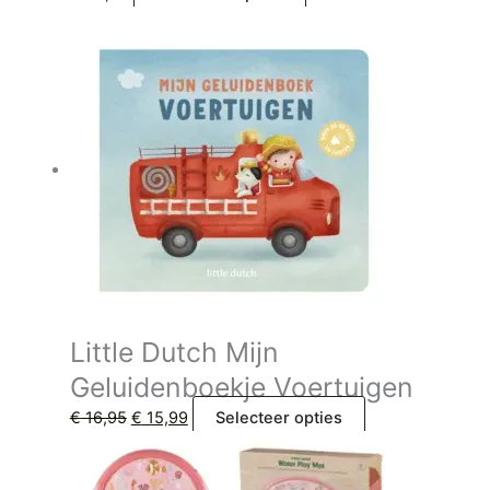
Little Dutch Mijn
Geluidenboekje Voertuigen
€
16,95
€
15,99
Selecteer opties