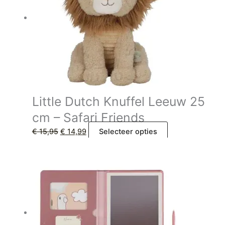
Little Dutch Knuffel Leeuw 25
cm – Safari Friends
€
15,95
€
14,99
Selecteer opties