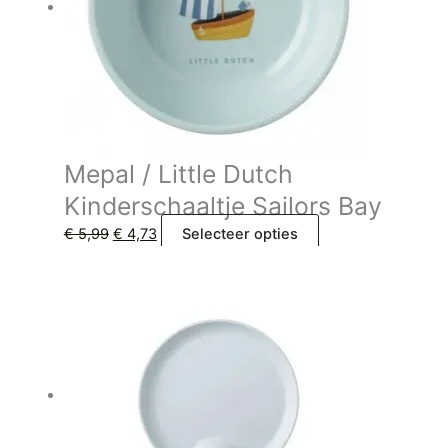
Mepal / Little Dutch
Kinderschaaltje Sailors Bay
€
5,99
€
4,73
Selecteer opties