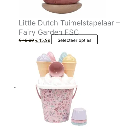
Little Dutch Tuimelstapelaar –
Fairy Garden FSC
€
19,99
€
15,99
Selecteer opties