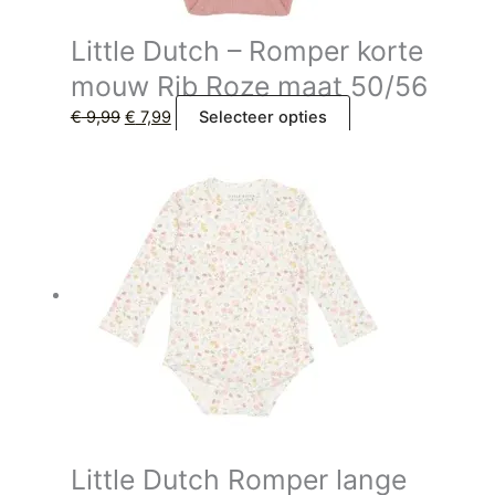
Little Dutch – Romper korte
mouw Rib Roze maat 50/56
€
9,99
€
7,99
Selecteer opties
Little Dutch Romper lange