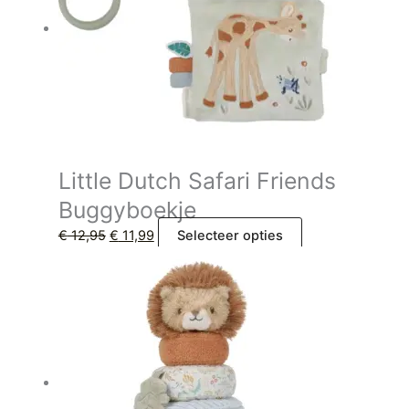
Little Dutch Safari Friends
Buggyboekje
€
12,95
€
11,99
Selecteer opties