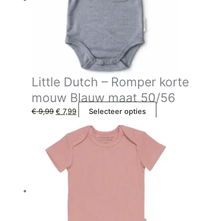
Little Dutch – Romper korte
mouw Blauw maat 50/56
€
9,99
€
7,99
Selecteer opties