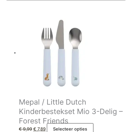
Mepal / Little Dutch
Kinderbestekset Mio 3-Delig –
Forest Friends
€
9,99
€
7,89
Selecteer opties