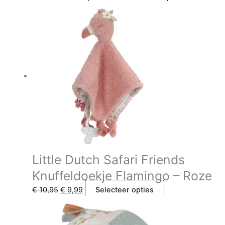
Little Dutch Safari Friends
Knuffeldoekje Flamingo – Roze
€
10,95
€
9,99
Selecteer opties