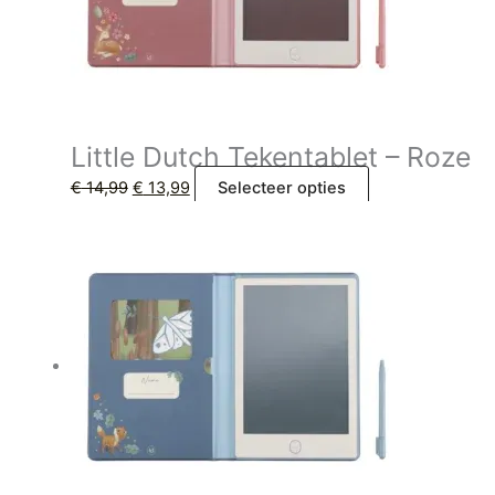
Little Dutch Tekentablet – Roze
€
14,99
€
13,99
Selecteer opties