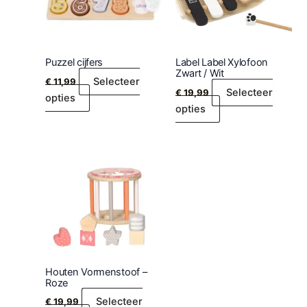
Puzzel cijfers
Label Label Xylofoon
Zwart / Wit
Selecteer
€
11,99
Selecteer
€
19,99
opties
opties
Houten Vormenstoof –
Roze
Selecteer
€
19,99