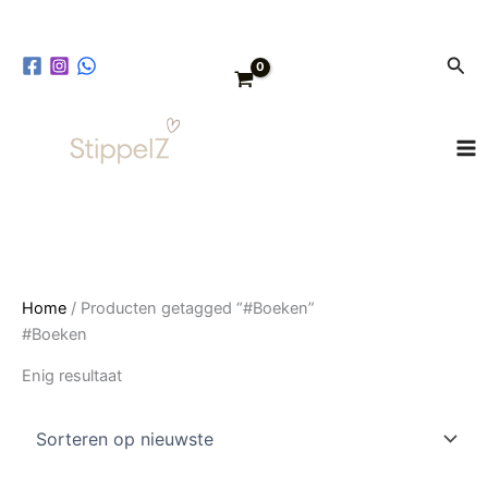
Ga
naar
Zoe
de
inhoud
Home
/ Producten getagged “#Boeken”
#Boeken
Enig resultaat