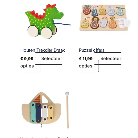
Houten Trekdier Draak
Puzzel cijfers
Selecteer
Selecteer
€
9,99
€
11,99
opties
opties