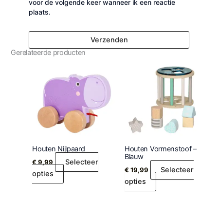
voor de volgende keer wanneer ik een reactie
plaats.
Gerelateerde producten
Houten Nijlpaard
Houten Vormenstoof –
Blauw
Selecteer
€
9,99
Selecteer
€
19,99
opties
opties