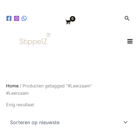
Ga
naar
Zoe
de
inhoud
Home
/ Producten getagged “#Leerzaam”
#Leerzaam
Enig resultaat