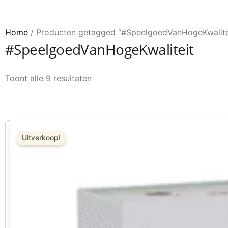
Home
/ Producten getagged “#SpeelgoedVanHogeKwalite
#SpeelgoedVanHogeKwaliteit
Toont alle 9 resultaten
Oorspronkelijke prijs was: € 17,99.
Huidige prijs is: € 14,39.
Uitverkoop!