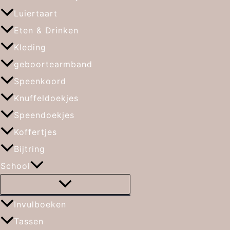
Luiertaart
Eten & Drinken
Kleding
geboortearmband
Speenkoord
Knuffeldoekjes
Speendoekjes
Koffertjes
Bijtring
School
Invulboeken
Tassen