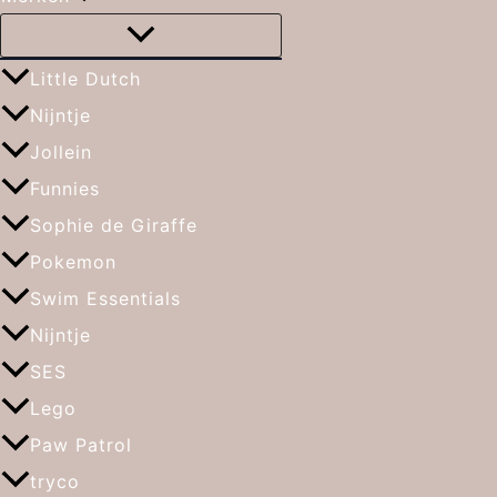
Little Dutch
Nijntje
Jollein
Funnies
Sophie de Giraffe
Pokemon
Swim Essentials
Nijntje
SES
Lego
Paw Patrol
tryco