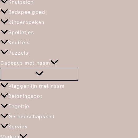
Knutselen
Badspeelgoed
Kinderboeken
Spelletjes
Knuffels
Puzzels
Cadeaus met naam
Vlaggenlijn met naam
Beloningspot
Tegeltje
Gereedschapskist
Servies
Merken