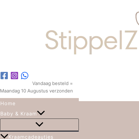
Ga naar de inhoud
Gesorteerd op nieuwste
Vandaag besteld =
Maandag 10 Augustus verzonden
Zoeken
Home
Baby & Kraam
Kraamcadeautjes