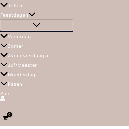
Jollein
Feestdagen
Vaderdag
Zomer
Avondvierdaagse
Juf/Meester
Moederdag
Pasen
Sale