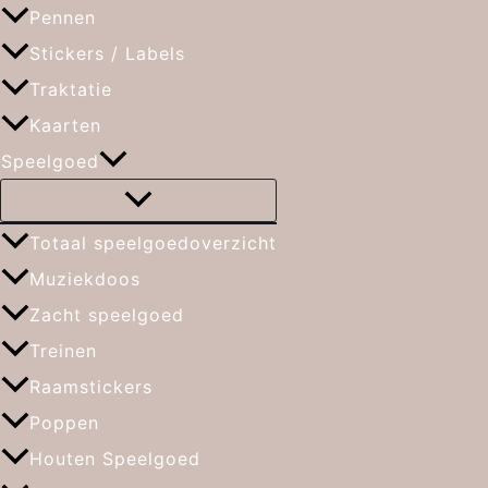
Pennen
Stickers / Labels
Traktatie
Kaarten
Speelgoed
Totaal speelgoedoverzicht
Muziekdoos
Zacht speelgoed
Treinen
Raamstickers
Poppen
Houten Speelgoed