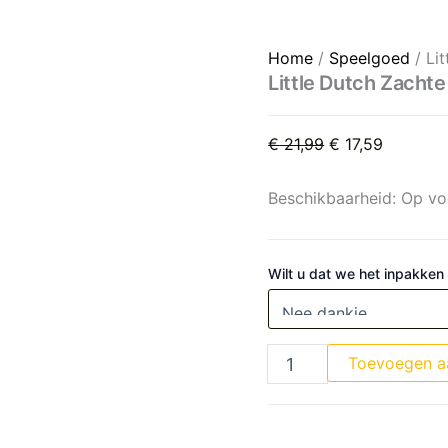
Little Dutch Zachte blokken 
Oorspronkelijke 
Huidige p
Home
/
Speelgoed
/ Li
Little Dutch Zachte
€
21,99
€
17,59
Beschikbaarheid:
Op vo
Wilt u dat we het inpakken
Toevoegen a