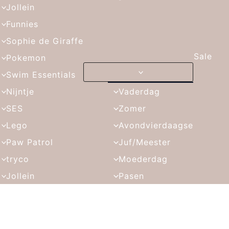
Jollein
Funnies
Sophie de Giraffe
Sale
Pokemon
Swim Essentials
Nijntje
Vaderdag
SES
Zomer
Lego
Avondvierdaagse
Paw Patrol
Juf/Meester
tryco
Moederdag
Jollein
Pasen