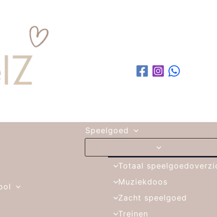
Speelgoed
Totaal speelgoedoverzi
Muziekdoos
ool
Zacht speelgoed
Treinen