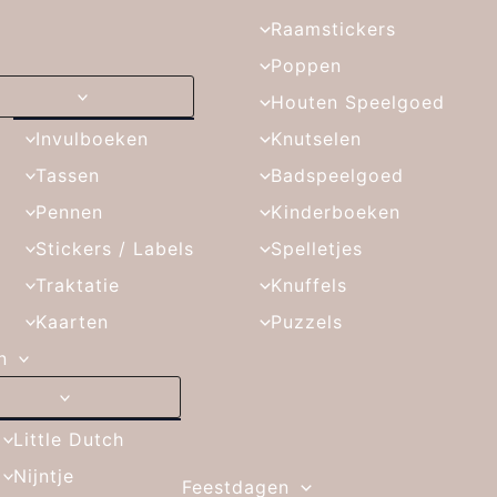
Raamstickers
Poppen
Houten Speelgoed
Invulboeken
Knutselen
Tassen
Badspeelgoed
Pennen
Kinderboeken
Stickers / Labels
Spelletjes
Traktatie
Knuffels
Kaarten
Puzzels
n
Little Dutch
Nijntje
Feestdagen