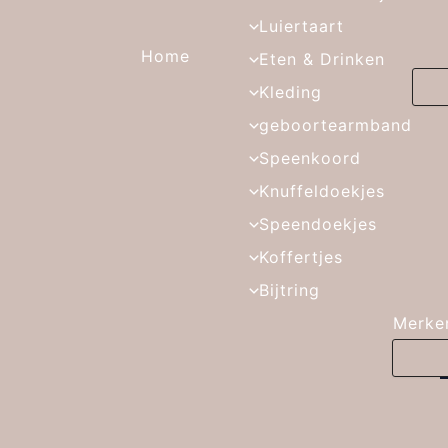
Luiertaart
Home
Eten & Drinken
Kleding
geboortearmband
Speenkoord
Knuffeldoekjes
Speendoekjes
Koffertjes
Bijtring
Merke