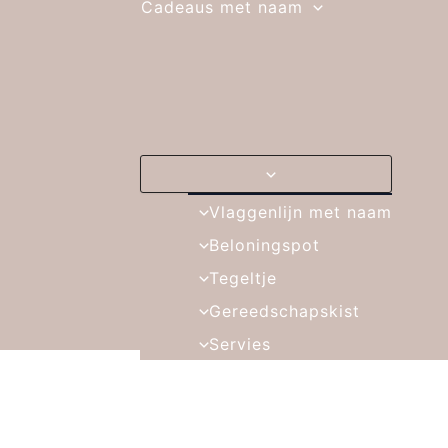
Cadeaus met naam
Vlaggenlijn met naam
Beloningspot
Tegeltje
Gereedschapskist
Servies