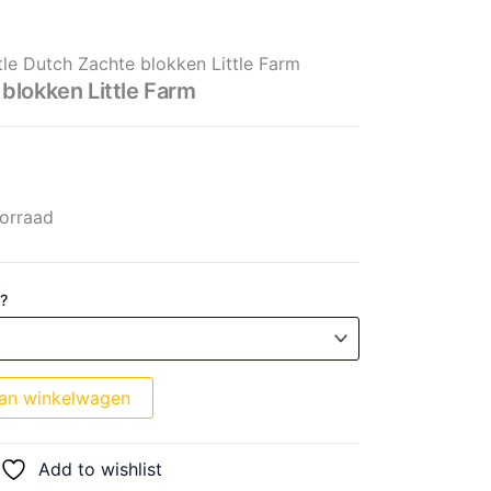
Little Farm aantal
prijs was: € 21,99.
rijs is: € 17,59.
ttle Dutch Zachte blokken Little Farm
 blokken Little Farm
orraad
 ?
an winkelwagen
Add to wishlist