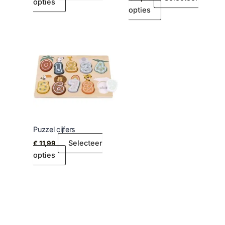
opties
opties
Puzzel cijfers
Selecteer
€
11,99
opties