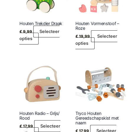
Houten Trekdier Draak
Houten Vormenstoof –
Roze
Selecteer
€
9,99
Selecteer
€
19,99
opties
opties
Houten Radio – Grijs/
Tryco Houten
Rood
Gereedschapskist met
naam
Selecteer
€
17,99
Selecteer
€
17,99