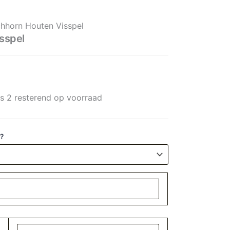
ntal
chhorn Houten Visspel
sspel
ts 2 resterend op voorraad
 ?