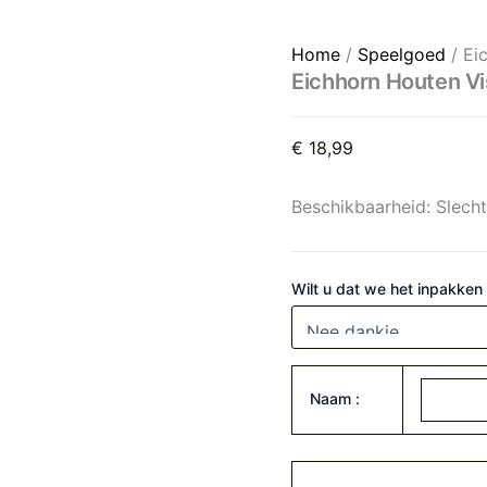
Eichhorn Houten Visspel aa
Home
/
Speelgoed
/ Ei
Eichhorn Houten Vi
€
18,99
Beschikbaarheid:
Slech
Wilt u dat we het inpakken
Naam :