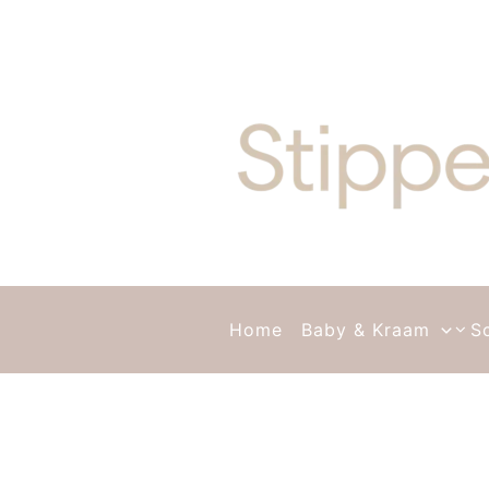
Ga naar de inhoud
Home
Baby & Kraam
S