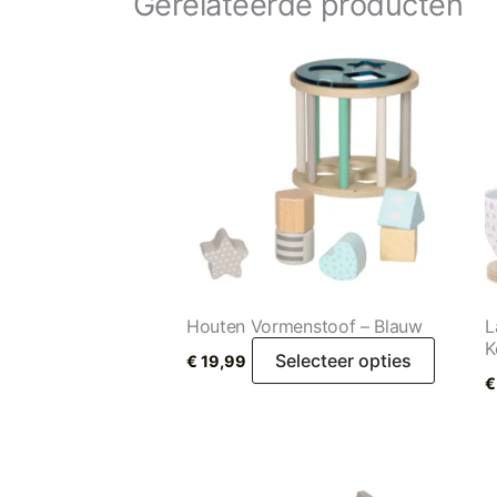
Gerelateerde producten
Houten Vormenstoof – Blauw
L
K
Selecteer opties
€
19,99
€