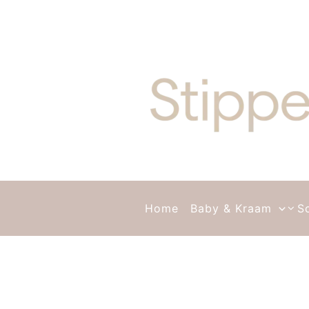
Ga naar de inhoud
Home
Baby & Kraam
S