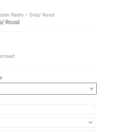
aantal
uten Radio – Grijs/ Rood
js/ Rood
orraad
 ?