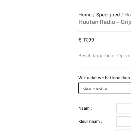
Houten Radio - Grijs/ Rood 
Home
/
Speelgoed
/ Ho
Houten Radio – Gri
€
17,99
Beschikbaarheid:
Op vo
Wilt u dat we het inpakken
Naam :
Kleur naam :