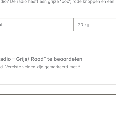
radio? De radio heeft een grijze “box”, rode knoppen en ee
ht
20 kg
dio – Grijs/ Rood” te beoordelen
d.
Vereiste velden zijn gemarkeerd met
*