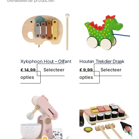
Gerelateerde producten
Xylophoon Hout – Olifant
Houten Trekdier Draak
Selecteer
Selecteer
€
14,99
€
9,99
opties
opties