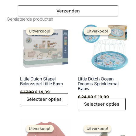
Gerelateerde producten
Oorspronkelijke
Huidige
Oorspronkelijke
Huidige
prijs
prijs
prijs
prijs
Uitverkoop!
Uitverkoop!
Uitverkoop!
Uitverkoop!
was:
is:
was:
is:
€ 17,99.
€ 14,39.
€ 24,99.
€ 19,99.
Little Dutch Stapel
Little Dutch Ocean
Balansspel Little Farm
Dreams Sprinklermat
Blauw
€
17,99
€
14,39
€
24,99
€
19,99
Selecteer opties
Selecteer opties
Oorspronkelijke
Huidige
Oorspronkelijke
Huidige
Dit
prijs
prijs
prijs
prijs
Uitverkoop!
Uitverkoop!
Uitverkoop!
Uitverkoop!
product
was:
is:
was:
is: