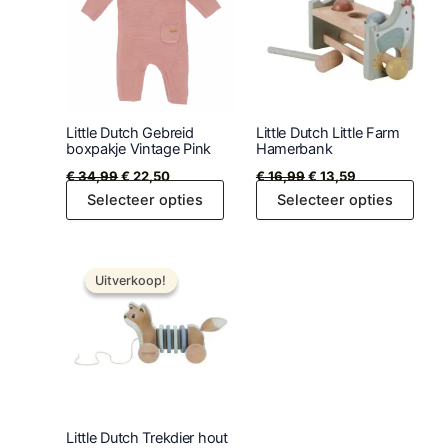
€ 34,99.
€ 22,50.
heeft
€ 16,99.
€ 13,59.
meerdere
variaties.
Deze
optie
kan
Little Dutch Gebreid
Little Dutch Little Farm
gekozen
boxpakje Vintage Pink
Hamerbank
worden
€
34,99
€
22,50
€
16,99
€
13,59
op
Selecteer opties
Selecteer opties
de
productpagina
Oorspronkelijke
Huidige
prijs
prijs
Uitverkoop!
Uitverkoop!
was:
is:
€ 16,99.
€ 13,59.
Little Dutch Trekdier hout