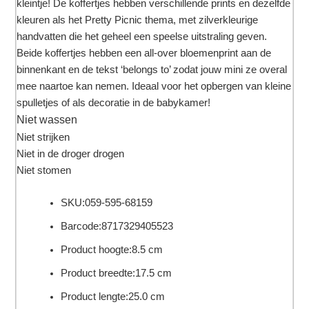
kleintje! De koffertjes hebben verschillende prints en dezelfde
kleuren als het Pretty Picnic thema, met zilverkleurige
handvatten die het geheel een speelse uitstraling geven.
Beide koffertjes hebben een all-over bloemenprint aan de
binnenkant en de tekst ‘belongs to’ zodat jouw mini ze overal
mee naartoe kan nemen. Ideaal voor het opbergen van kleine
spulletjes of als decoratie in de babykamer!
Niet wassen
Niet strijken
Niet in de droger drogen
Niet stomen
SKU:
059-595-68159
Barcode:
8717329405523
Product hoogte:
8.5 cm
Product breedte:
17.5 cm
Product lengte:
25.0 cm