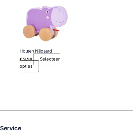
Houten Nijlpaard
Selecteer
€
9,99
opties
Service