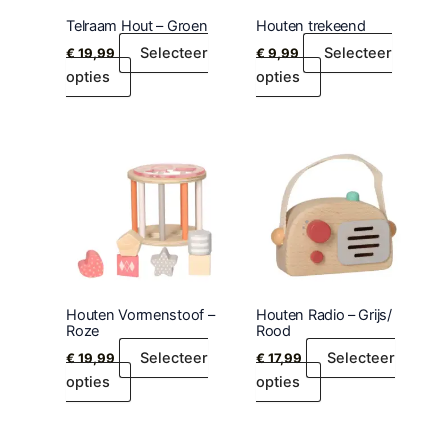
Telraam Hout – Groen
Houten trekeend
Selecteer
Selecteer
€
19,99
€
9,99
opties
opties
Houten Vormenstoof –
Houten Radio – Grijs/
Roze
Rood
Selecteer
Selecteer
€
19,99
€
17,99
opties
opties