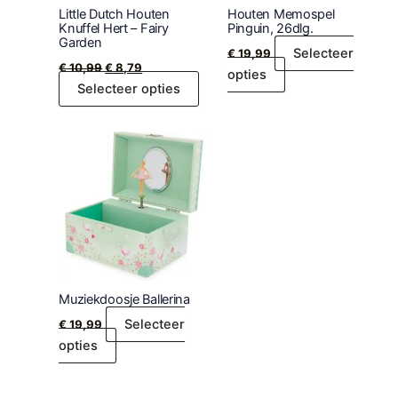
Little Dutch Houten
Houten Memospel
Knuffel Hert – Fairy
Pinguin, 26dlg.
Garden
Selecteer
€
19,99
€
10,99
€
8,79
opties
Selecteer opties
Muziekdoosje Ballerina
Selecteer
€
19,99
opties