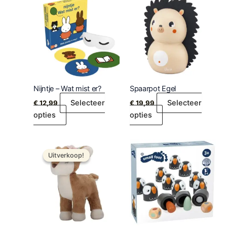
Nijntje – Wat mist er?
Spaarpot Egel
Selecteer
Selecteer
€
12,99
€
19,99
opties
opties
Oorspronkelijke
Huidige
prijs
prijs
Uitverkoop!
Uitverkoop!
was:
is:
€ 10,99.
€ 8,79.