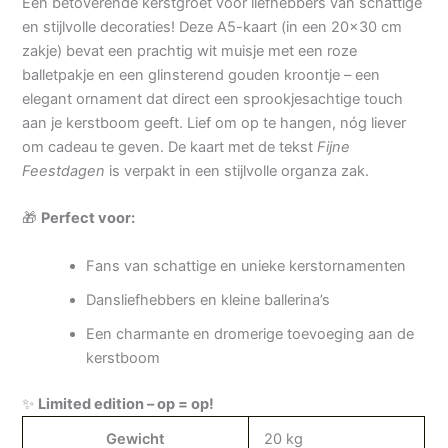
Een betoverende kerstgroet voor liefhebbers van schattige
en stijlvolle decoraties! Deze A5-kaart (in een 20×30 cm
zakje) bevat een prachtig wit muisje met een roze
balletpakje en een glinsterend gouden kroontje – een
elegant ornament dat direct een sprookjesachtige touch
aan je kerstboom geeft. Lief om op te hangen, nóg liever
om cadeau te geven. De kaart met de tekst
Fijne
Feestdagen
is verpakt in een stijlvolle organza zak.
🎁
Perfect voor:
Fans van schattige en unieke kerstornamenten
Dansliefhebbers en kleine ballerina’s
Een charmante en dromerige toevoeging aan de
kerstboom
✨
Limited edition – op = op!
Gewicht
20 kg