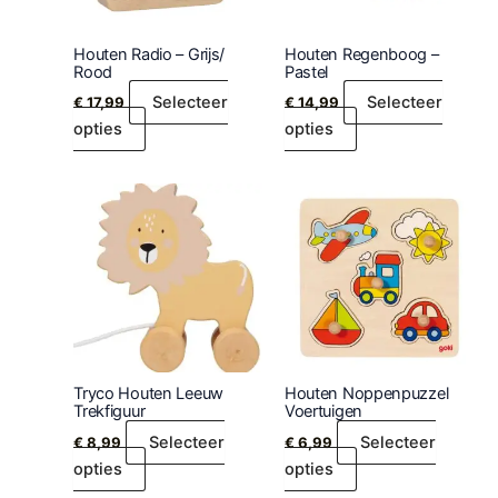
Houten Radio – Grijs/
Houten Regenboog –
Rood
Pastel
Selecteer
Selecteer
€
17,99
€
14,99
opties
opties
Tryco Houten Leeuw
Houten Noppenpuzzel
Trekfiguur
Voertuigen
Selecteer
Selecteer
€
8,99
€
6,99
opties
opties