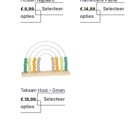
Houten Nijlpaard
Hamerbank Pastel
Selecteer
Selecteer
€
9,99
€
14,99
opties
opties
Telraam Hout – Groen
Selecteer
€
19,99
opties