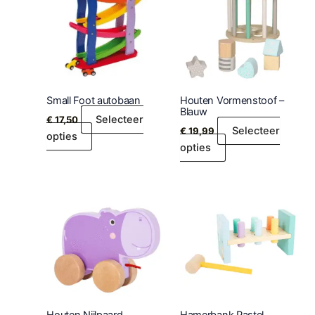
Small Foot autobaan
Houten Vormenstoof –
Blauw
Selecteer
€
17,50
Selecteer
€
19,99
opties
opties