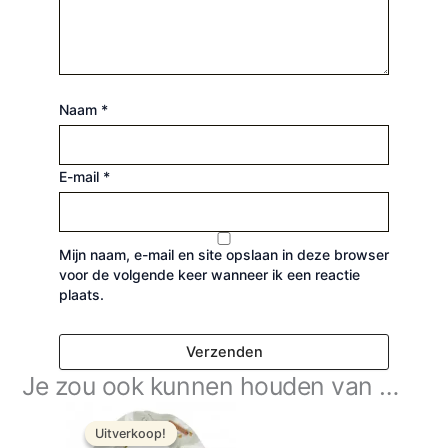
Naam
*
E-mail
*
Mijn naam, e-mail en site opslaan in deze browser
voor de volgende keer wanneer ik een reactie
plaats.
Je zou ook kunnen houden van …
Oorspronkelijke
Huidige
prijs
prijs
Uitverkoop!
Uitverkoop!
was:
is: