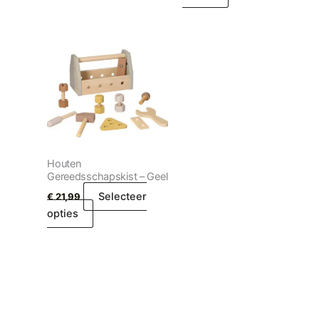
Houten
Gereedsschapskist – Geel
Selecteer
€
21,99
opties