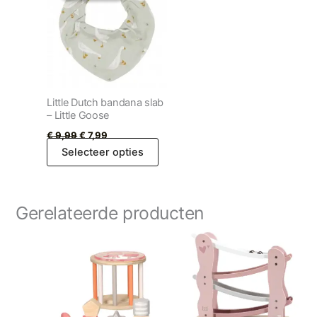
€ 9,99.
€ 7,99.
Little Dutch bandana slab
– Little Goose
€
9,99
€
7,99
Selecteer opties
Gerelateerde producten