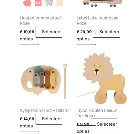
Houten Vormenstoof –
Label Label Autobaan
Roze
Roze
Selecteer
Selecteer
€
19,99
€
26,99
opties
opties
Xylophoon Hout – Olifant
Tryco Houten Leeuw
Trekfiguur
Selecteer
€
14,99
Selecteer
€
8,99
opties
opties