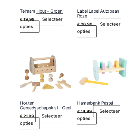
Telraam Hout – Groen
Label Label Autobaan
Roze
Selecteer
€
19,99
Selecteer
€
26,99
opties
opties
Houten
Hamerbank Pastel
Gereedsschapskist – Geel
Selecteer
€
14,99
Selecteer
€
21,99
opties
opties