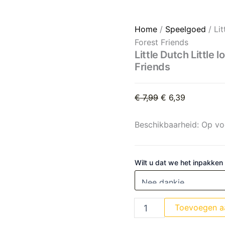
Little Dutch Little loops sp
Oorspronkelijke p
Huidige pri
Home
/
Speelgoed
/ Lit
Forest Friends
Little Dutch Little
Friends
€
7,99
€
6,39
Beschikbaarheid:
Op vo
Wilt u dat we het inpakken
Toevoegen a