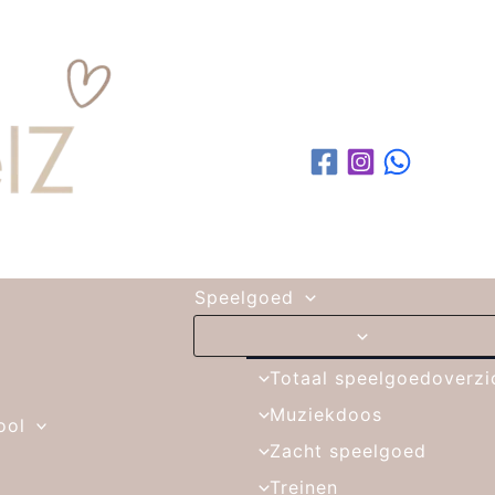
Speelgoed
Totaal speelgoedoverzi
Muziekdoos
ool
Zacht speelgoed
Treinen