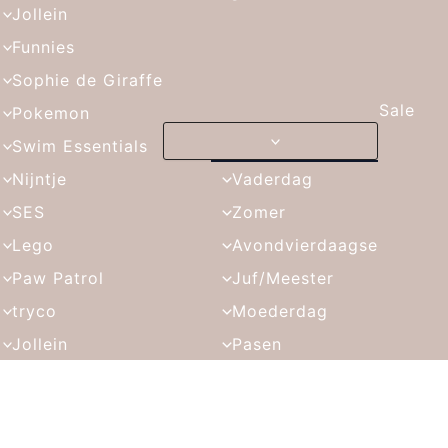
Jollein
Funnies
Sophie de Giraffe
Sale
Pokemon
Swim Essentials
Nijntje
Vaderdag
SES
Zomer
Lego
Avondvierdaagse
Paw Patrol
Juf/Meester
tryco
Moederdag
Jollein
Pasen