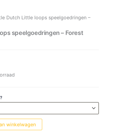
eelgoedringen - Forest Friends aantal
rijs was: € 7,99.
js is: € 6,39.
tle Dutch Little loops speelgoedringen –
 loops speelgoedringen – Forest
orraad
 ?
an winkelwagen