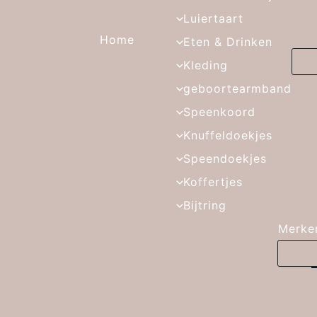
Luiertaart
Home
Eten & Drinken
Kleding
geboortearmband
Speenkoord
Knuffeldoekjes
Speendoekjes
Koffertjes
Bijtring
Merke