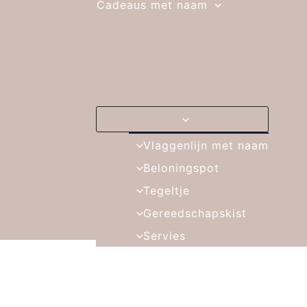
Cadeaus met naam
Vlaggenlijn met naam
Beloningspot
Tegeltje
Gereedschapskist
Servies