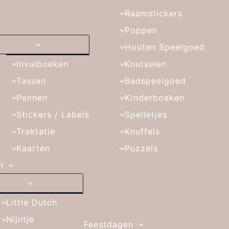
Raamstickers
Poppen
Houten Speelgoed
Invulboeken
Knutselen
Tassen
Badspeelgoed
Pennen
Kinderboeken
Stickers / Labels
Spelletjes
Traktatie
Knuffels
Kaarten
Puzzels
n
Little Dutch
Nijntje
Feestdagen