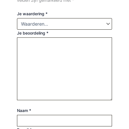
velden zijn gemarkeerd met
*
Je waardering
*
Je beoordeling
*
Naam
*