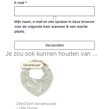
E-mail
*
Mijn naam, e-mail en site opslaan in deze browser
voor de volgende keer wanneer ik een reactie
plaats.
Je zou ook kunnen houden van …
Oorspronkelijke
Huidige
prijs
prijs
Uitverkoop!
Uitverkoop!
was:
is:
€ 9,99.
€ 7,99.
Little Dutch bandana slab
– Little Goose