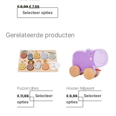
€
9,99
€
7,99
Selecteer opties
Gerelateerde producten
Puzzel cijfers
Houten Nijlpaard
Selecteer
Selecteer
€
11,99
€
9,99
opties
opties