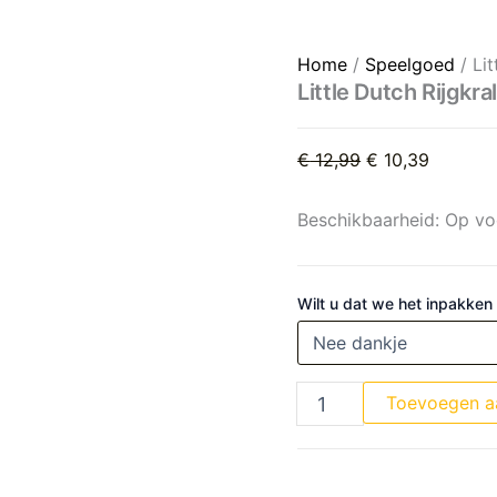
Little Dutch Rijgkralen Sail
Oorspronkelijke
Huidige 
Home
/
Speelgoed
/ Lit
Little Dutch Rijgkra
€
12,99
€
10,39
Beschikbaarheid:
Op vo
Wilt u dat we het inpakken
Toevoegen a