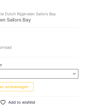
ors Bay aantal
 prijs was: € 12,99.
prijs is: € 10,39.
tle Dutch Rijgkralen Sailors Bay
len Sailors Bay
orraad
 ?
an winkelwagen
Add to wishlist