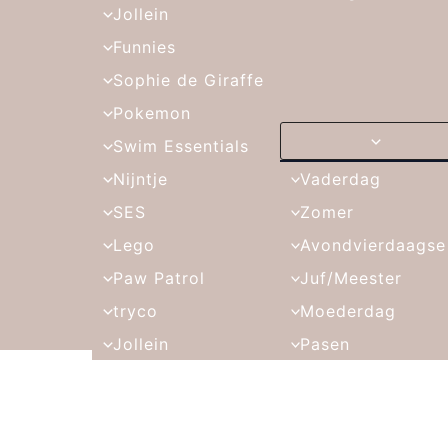
Jollein
Funnies
Sophie de Giraffe
Pokemon
Swim Essentials
Nijntje
Vaderdag
SES
Zomer
Lego
Avondvierdaagse
Paw Patrol
Juf/Meester
tryco
Moederdag
Jollein
Pasen