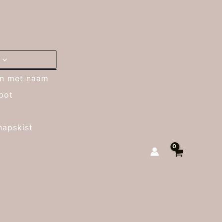
jn met naam
pot
hapskist