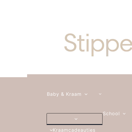
Ga naar de inhoud
Baby & Kraam
School
Kraamcadeautjes