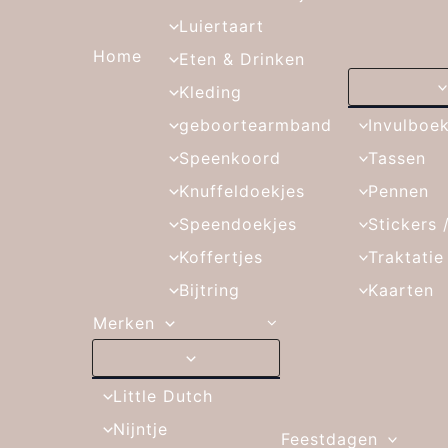
Luiertaart
Home
Eten & Drinken
Kleding
geboortearmband
Invulboe
Speenkoord
Tassen
Knuffeldoekjes
Pennen
Speendoekjes
Stickers 
Koffertjes
Traktatie
Bijtring
Kaarten
Merken
Little Dutch
Nijntje
Feestdagen