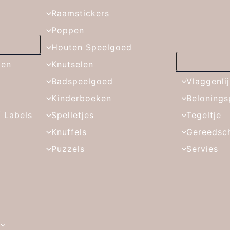
Raamstickers
Poppen
Houten Speelgoed
ken
Knutselen
Badspeelgoed
Vlaggenli
Kinderboeken
Belonings
/ Labels
Spelletjes
Tegeltje
Knuffels
Gereedsc
Puzzels
Servies