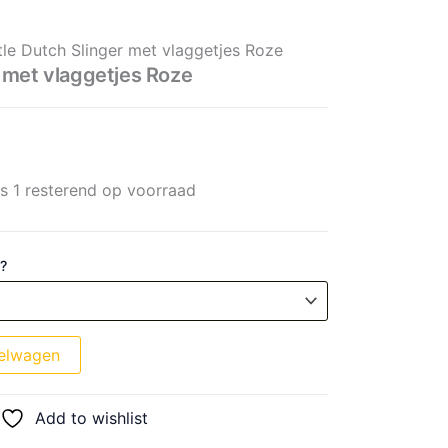
aggetjes Roze aantal
prijs was: € 16,99.
prijs is: € 13,59.
ttle Dutch Slinger met vlaggetjes Roze
r met vlaggetjes Roze
ts 1 resterend op voorraad
 ?
elwagen
Add to wishlist