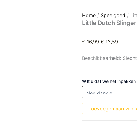
Little Dutch Slinger met vl
Oorspronkelijke 
Huidige 
Home
/
Speelgoed
/ Li
Little Dutch Slinge
€
16,99
€
13,59
Beschikbaarheid:
Slech
Wilt u dat we het inpakken
Toevoegen aan wink