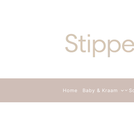
Ga naar de inhoud
Home
Baby & Kraam
S