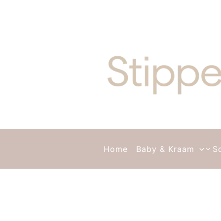
Ga naar de inhoud
Home
Baby & Kraam
S