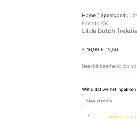
Little Dutch Trekdier hout 
Oorspronkelijke 
Huidige 
Home
/
Speelgoed
/ Lit
Friends FSC
Little Dutch Trekdi
€
16,99
€
13,59
Beschikbaarheid:
Op vo
Wilt u dat we het inpakken
Toevoegen a