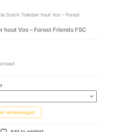
Vos - Forest Friends FSC aantal
prijs was: € 16,99.
prijs is: € 13,59.
tle Dutch Trekdier hout Vos – Forest
er hout Vos – Forest Friends FSC
orraad
 ?
an winkelwagen
Add to wishlist