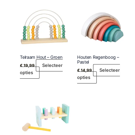
Telraam Hout – Groen
Houten Regenboog –
Pastel
Selecteer
€
19,99
Selecteer
€
14,99
opties
opties