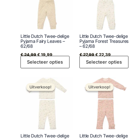
Little Dutch Twee-delige
Little Dutch Twee-delige
Pyjama Fairy Leaves –
Pyjama Forest Treasures
62/68
– 62/68
€
24,99
€
19,99
€
27,99
€
22,39
Selecteer opties
Selecteer opties
Oorspronkelijke
Huidige
Oorspronkelijke
Huidige
prijs
prijs
prijs
prijs
Uitverkoop!
Uitverkoop!
Uitverkoop!
Uitverkoop!
was:
is:
was:
is:
€ 27,99.
€ 22,39.
€ 27,99.
€ 22,39.
Little Dutch Twee-delige
Little Dutch Twee-delige