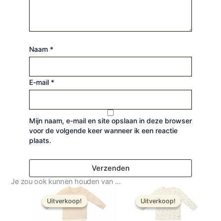
Naam
*
E-mail
*
Mijn naam, e-mail en site opslaan in deze browser
voor de volgende keer wanneer ik een reactie
plaats.
Je zou ook kunnen houden van …
Oorspronkelijke
Huidige
Oorspronkelijke
Huidige
prijs
prijs
prijs
prijs
Uitverkoop!
Uitverkoop!
Uitverkoop!
Uitverkoop!
was:
is:
was:
is:
€ 24,99.
€ 19,99.
€ 27,99.
€ 22,39.