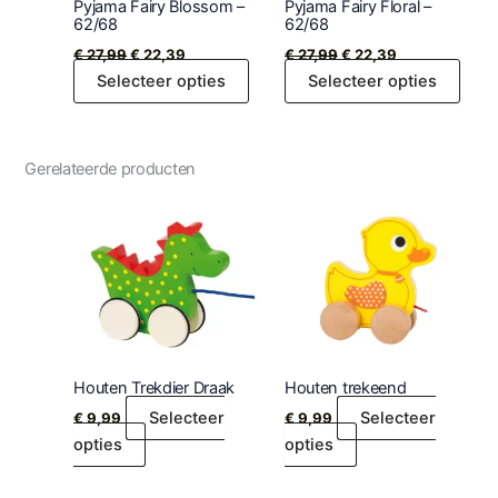
Pyjama Fairy Blossom –
Pyjama Fairy Floral –
62/68
62/68
€
27,99
€
22,39
€
27,99
€
22,39
Selecteer opties
Selecteer opties
Gerelateerde producten
Houten Trekdier Draak
Houten trekeend
Selecteer
Selecteer
€
9,99
€
9,99
opties
opties