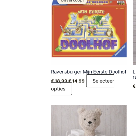
Uitverkoop!
Uitverkoop!
Ravensburger Mijn Eerste Doolhof
L
r
Selecteer
€
18,99
€
14,99
€
opties