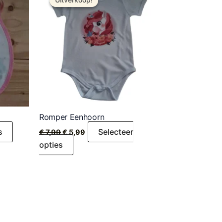
Uitverkoop!
Uitverkoop!
Romper Eenhoorn
s
Selecteer
€
7,99
€
5,99
opties