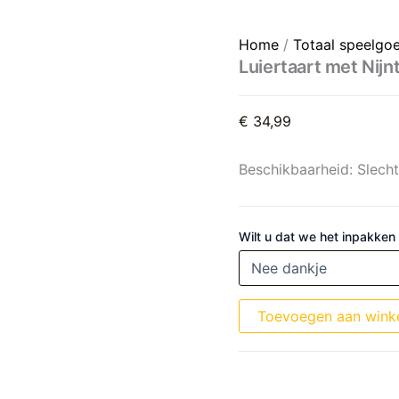
Luiertaart met Nijntje knuffe
Home
/
Totaal speelgo
Luiertaart met Nijnt
€
34,99
Beschikbaarheid:
Slech
Wilt u dat we het inpakken
Toevoegen aan wink