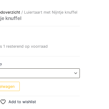
l aantal
edoverzicht
/ Luiertaart met Nijntje knuffel
je knuffel
ts 1 resterend op voorraad
 ?
elwagen
Add to wishlist