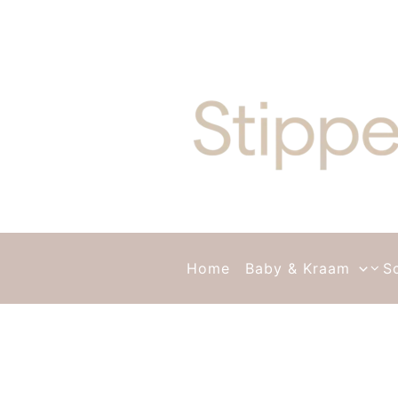
Ga naar de inhoud
Home
Baby & Kraam
S