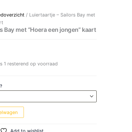
met “Hoera een jongen” kaart aantal
edoverzicht
/ Luiertaartje – Sailors Bay met
rt
ors Bay met “Hoera een jongen” kaart
ts 1 resterend op voorraad
 ?
elwagen
Add to wishlist