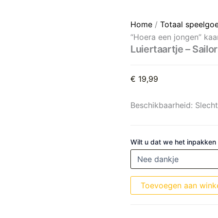
Luiertaartje – Sailors Bay 
Home
/
Totaal speelgo
“Hoera een jongen” kaa
Luiertaartje – Sail
€
19,99
Beschikbaarheid:
Slech
Wilt u dat we het inpakken
Toevoegen aan wink