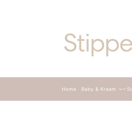
Ga naar de inhoud
Home
Baby & Kraam
S