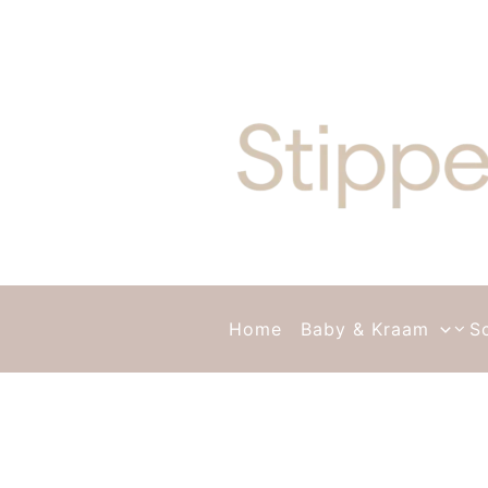
Ga naar de inhoud
Home
Baby & Kraam
S