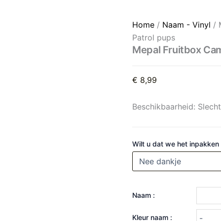
Mepal Fruitbox Campus 300
Home
/
Naam - Vinyl
/ 
Patrol pups
Mepal Fruitbox Ca
€
8,99
Beschikbaarheid:
Slech
Wilt u dat we het inpakken
Naam :
Kleur naam :