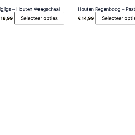
igjigs – Houten Weegschaal
Houten Regenboog – Past
Selecteer opties
Selecteer opti
19,99
€
14,99