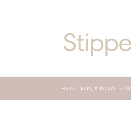
Ga naar de inhoud
Home
Baby & Kraam
S