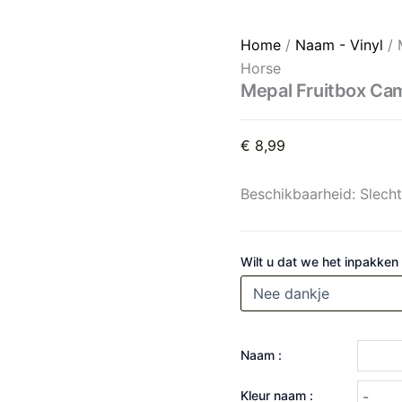
Mepal Fruitbox Campus 300
Home
/
Naam - Vinyl
/ 
Horse
Mepal Fruitbox Ca
€
8,99
Beschikbaarheid:
Slech
Wilt u dat we het inpakken
Naam :
Kleur naam :