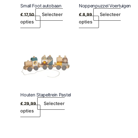
Small Foot autobaan
Noppenpuzzel Voertuigen
Selecteer
Selecteer
€
17,50
€
8,99
opties
opties
Houten Stapeltrein Pastel
Selecteer
€
29,99
opties