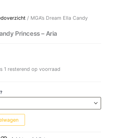
ncess - Aria aantal
prijs was: € 17,99.
rijs is: € 14,99.
edoverzicht
/ MGA’s Dream Ella Candy
andy Princess – Aria
ts 1 resterend op voorraad
 ?
elwagen