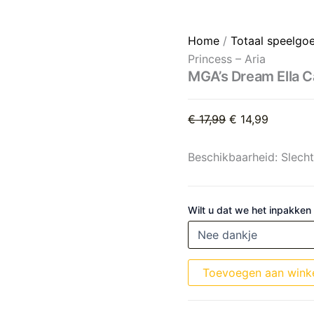
MGA's Dream Ella Candy Pri
Oorspronkelijke 
Huidige p
Home
/
Totaal speelgo
Princess – Aria
MGA’s Dream Ella C
€
17,99
€
14,99
Beschikbaarheid:
Slech
Wilt u dat we het inpakken
Toevoegen aan wink