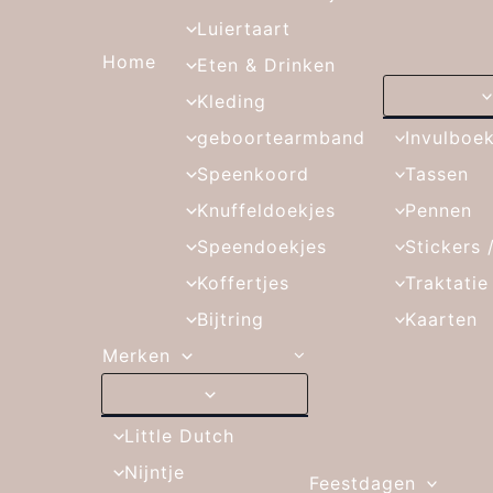
Luiertaart
Home
Eten & Drinken
Kleding
geboortearmband
Invulboe
Speenkoord
Tassen
Knuffeldoekjes
Pennen
Speendoekjes
Stickers 
Koffertjes
Traktatie
Bijtring
Kaarten
Merken
Little Dutch
Nijntje
Feestdagen