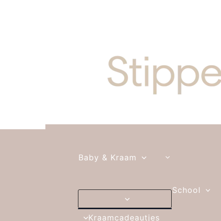
Ga naar de inhoud
Baby & Kraam
School
Kraamcadeautjes