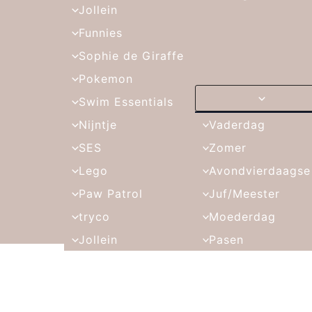
Jollein
Funnies
Sophie de Giraffe
Pokemon
Swim Essentials
Nijntje
Vaderdag
SES
Zomer
Lego
Avondvierdaagse
Paw Patrol
Juf/Meester
tryco
Moederdag
Jollein
Pasen