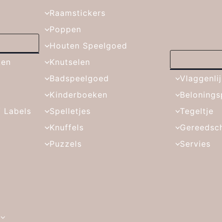
Raamstickers
Poppen
Houten Speelgoed
ken
Knutselen
Badspeelgoed
Vlaggenli
Kinderboeken
Belonings
/ Labels
Spelletjes
Tegeltje
Knuffels
Gereedsc
Puzzels
Servies