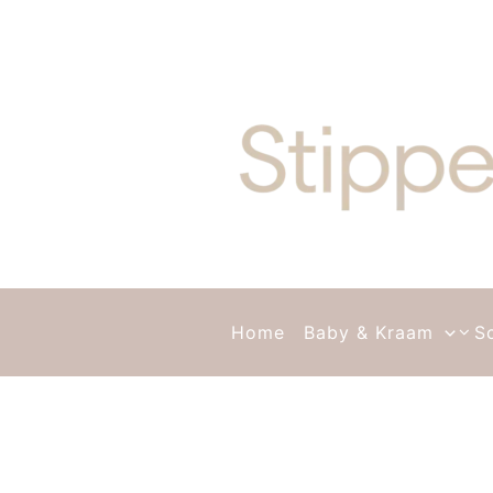
Ga naar de inhoud
Home
Baby & Kraam
S