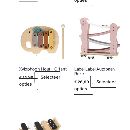
opties
Xylophoon Hout – Olifant
Label Label Autobaan
Roze
Selecteer
€
14,99
Selecteer
€
26,99
opties
opties