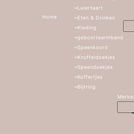
Luiertaart
Home
Eten & Drinken
Kleding
geboortearmband
Speenkoord
Knuffeldoekjes
Speendoekjes
Koffertjes
Bijtring
Merke