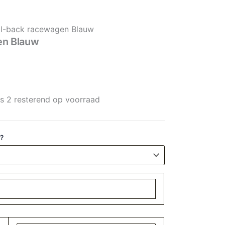
 aantal
ll-back racewagen Blauw
en Blauw
ts 2 resterend op voorraad
 ?