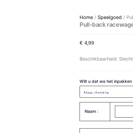
Pull-back racewagen Blauw
Home
/
Speelgoed
/ Pu
Pull-back racewag
€
4,99
Beschikbaarheid:
Slech
Wilt u dat we het inpakken
Naam :