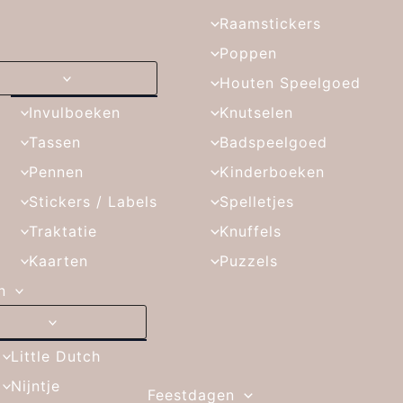
Raamstickers
Poppen
Houten Speelgoed
Invulboeken
Knutselen
Tassen
Badspeelgoed
Pennen
Kinderboeken
Stickers / Labels
Spelletjes
Traktatie
Knuffels
Kaarten
Puzzels
n
Little Dutch
Nijntje
Feestdagen