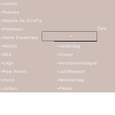
Jollein
Funnies
Sophie de Giraffe
Sale
Pokemon
Swim Essentials
Nijntje
Vaderdag
SES
Zomer
Lego
Avondvierdaagse
Paw Patrol
Juf/Meester
tryco
Moederdag
Jollein
Pasen