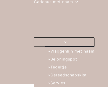
Cadeaus met naam
Vlaggenlijn met naam
Beloningspot
Tegeltje
Gereedschapskist
Servies