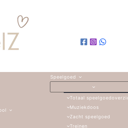
Speelgoed
Totaal speelgoedoverzi
Muziekdoos
ool
Zacht speelgoed
Treinen