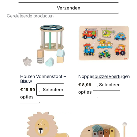
Gerelateerde producten
Houten Vormenstoof –
Noppenpuzzel Voertuigen
Blauw
Selecteer
€
8,99
Selecteer
€
19,99
opties
opties