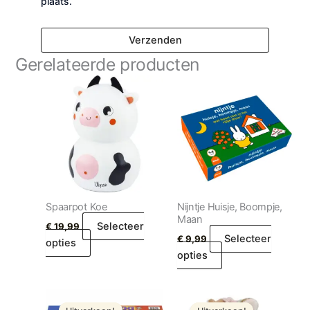
plaats.
Gerelateerde producten
Spaarpot Koe
Nijntje Huisje, Boompje,
Maan
Selecteer
€
19,99
Selecteer
€
9,99
opties
opties
Oorspronkelijke
Huidige
Oorspronkelijke
Huidige
prijs
prijs
prijs
prijs