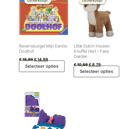
Uitverkoop!
Uitverkoop!
Uitverkoop!
Uitverkoop!
was:
is:
was:
is:
€ 18,99.
€ 14,99.
€ 10,99.
€ 8,79.
Ravensburger Mijn Eerste
Little Dutch Houten
Doolhof
Knuffel Hert – Fairy
Garden
€
18,99
€
14,99
€
10,99
€
8,79
Selecteer opties
Selecteer opties