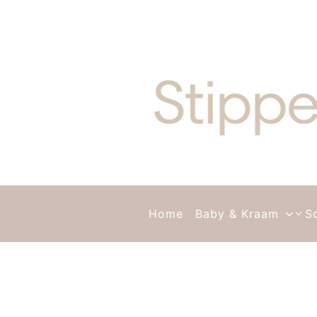
Ga naar de inhoud
Home
Baby & Kraam
S