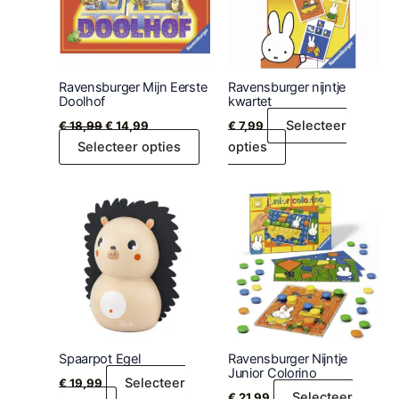
Ravensburger Mijn Eerste
Ravensburger nijntje
Doolhof
kwartet
Selecteer
€
18,99
€
14,99
€
7,99
Selecteer opties
opties
Spaarpot Egel
Ravensburger Nijntje
Junior Colorino
Selecteer
€
19,99
Selecteer
€
21,99