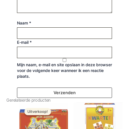
Naam
*
E-mail
*
Mijn naam, e-mail en site opslaan in deze browser
voor de volgende keer wanneer ik een reactie
plaats.
Gerelateerde producten
Oorspronkelijke
Huidige
prijs
prijs
Uitverkoop!
Uitverkoop!
was:
is:
€ 18,99.
€ 14,99.