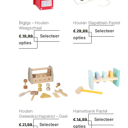
Bigjigs – Houten
Houten Stapeltrein Pastel
Weegschaal
Selecteer
€
29,99
Selecteer
€
19,99
opties
opties
Houten
Hamerbank Pastel
Gereedsschapskist – Geel
Selecteer
€
14,99
Selecteer
€
21,99
opties