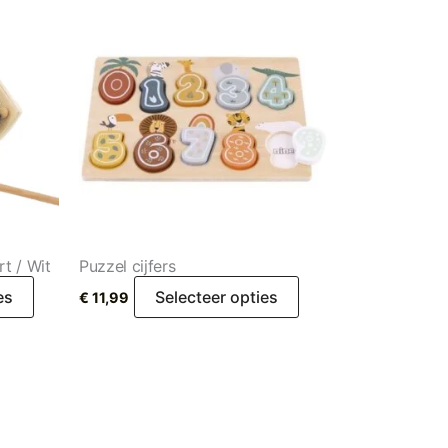
t / Wit
Puzzel cijfers
es
Selecteer opties
€
11,99