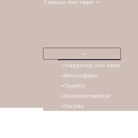
Cadeaus met naam
Vlaggenlijn met naam
Beloningspot
Tegeltje
Gereedschapskist
Servies