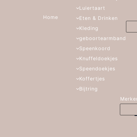
Luiertaart
Home
Eten & Drinken
Kleding
geboortearmband
Speenkoord
Knuffeldoekjes
Speendoekjes
Koffertjes
Bijtring
Merke