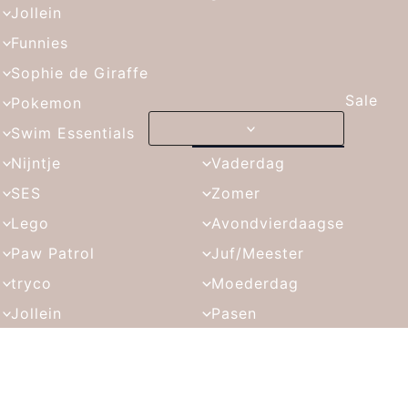
Jollein
Funnies
Sophie de Giraffe
Sale
Pokemon
Swim Essentials
Nijntje
Vaderdag
SES
Zomer
Lego
Avondvierdaagse
Paw Patrol
Juf/Meester
tryco
Moederdag
Jollein
Pasen