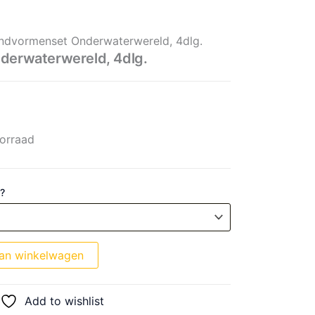
ereld, 4dlg. aantal
ndvormenset Onderwaterwereld, 4dlg.
erwaterwereld, 4dlg.
orraad
 ?
an winkelwagen
Add to wishlist