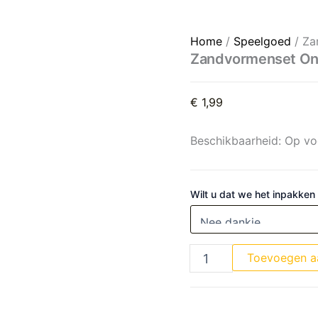
Zandvormenset Onderwaterw
Home
/
Speelgoed
/ Za
Zandvormenset Ond
€
1,99
Beschikbaarheid:
Op vo
Wilt u dat we het inpakken
Toevoegen a