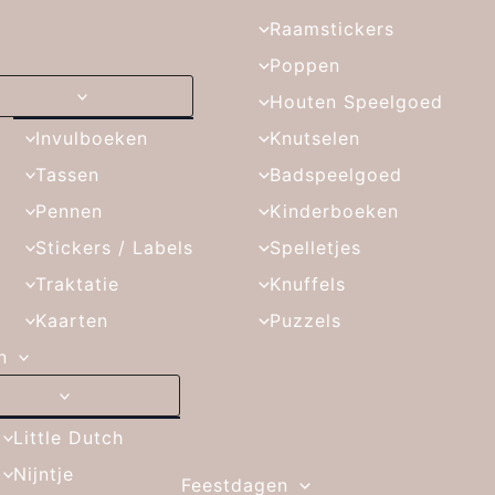
Raamstickers
Poppen
Houten Speelgoed
Invulboeken
Knutselen
Tassen
Badspeelgoed
Pennen
Kinderboeken
Stickers / Labels
Spelletjes
Traktatie
Knuffels
Kaarten
Puzzels
n
Little Dutch
Nijntje
Feestdagen