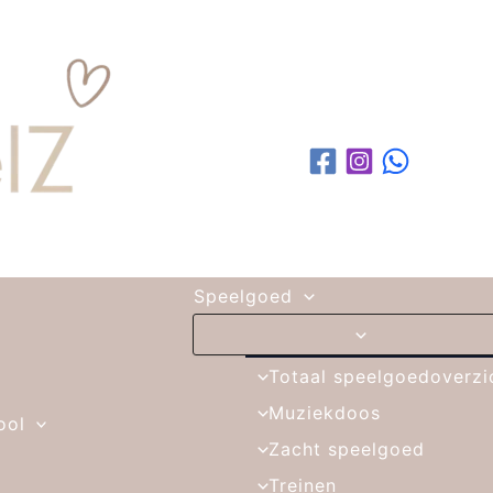
Speelgoed
Totaal speelgoedoverzi
Muziekdoos
ool
Zacht speelgoed
Treinen