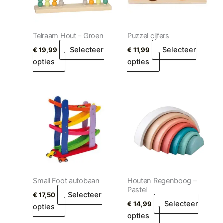
Telraam Hout – Groen
Puzzel cijfers
Selecteer
Selecteer
€
19,99
€
11,99
opties
opties
Small Foot autobaan
Houten Regenboog –
Pastel
Selecteer
€
17,50
Selecteer
€
14,99
opties
opties