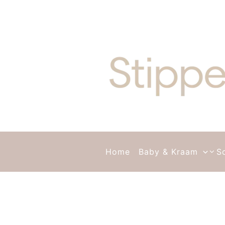
Ga naar de inhoud
Home
Baby & Kraam
S