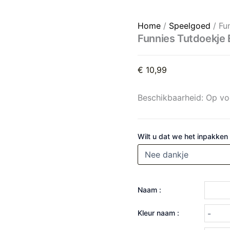
Funnies Tutdoekje Eend Cr
Home
/
Speelgoed
/ Fu
Funnies Tutdoekje
€
10,99
Beschikbaarheid:
Op vo
Wilt u dat we het inpakken
Naam :
Kleur naam :