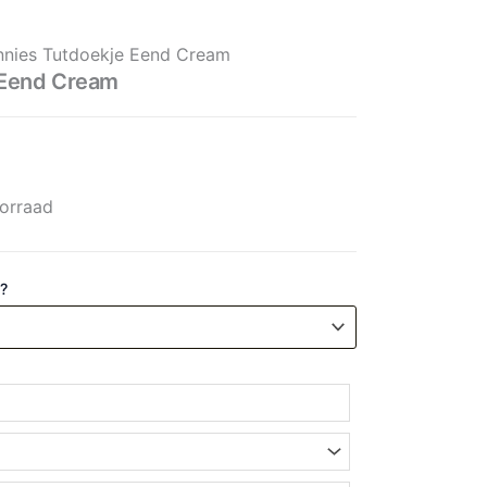
eam aantal
nnies Tutdoekje Eend Cream
 Eend Cream
orraad
 ?