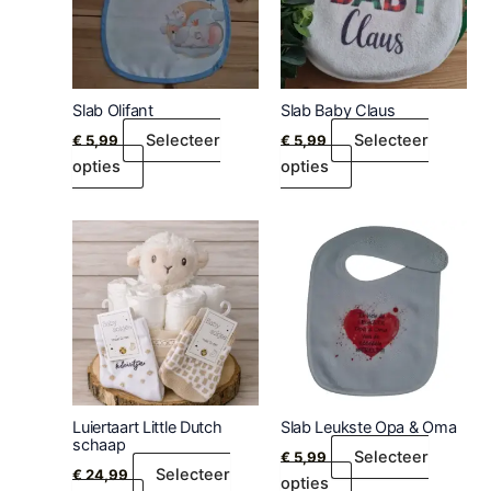
Slab Olifant
Slab Baby Claus
Selecteer
Selecteer
€
5,99
€
5,99
opties
opties
Luiertaart Little Dutch
Slab Leukste Opa & Oma
schaap
Selecteer
€
5,99
Selecteer
€
24,99
opties